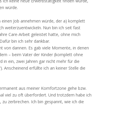
s ich keine neue Erwerbstätigkeit finden würde,
nen würde.
ch einen Job annehmen würde, der a) komplett
ch weiterzuentwickeln. Nun bin ich seit fast
hre Care-Arbeit geleistet hatte, ohne mich
Dafür bin ich sehr dankbar.
eht von dannen. Es gab viele Momente, in denen
dern – beim Vater der Kinder (komplett ohne
 in ein, zwei Jahren gar nicht mehr für die
 Anscheinend erfüllte ich an keiner Stelle die
ch permanent aus meiner Komfortzone gehe bzw.
 viel zu oft überfordert. Und trotzdem habe ich
zu zerbrechen. Ich bin gespannt, wie ich die