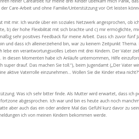
hren reiner Carearbeit für meine drei Kinder überkam mich Panik, das
t der Care-Arbeit und ohne Familie/Unterstützung vor Ort leisten kön
t mit mir. Ich wurde über ein soziales Netzwerk angesprochen, ob i
e, b) der hohe Flexibilität mit sich brachte und c) mir ermöglichte, mi
äßig sehr positives Feedback für meine Arbeit. Dass ich zuvor fünf Ja
bin und dass ich alleinerziehend bin, war zu keinem Zeitpunkt Thema. 
 lebe ein verantwortungsvolles Leben mit drei Kindern. Der Vater zi
ann. In diesen Momenten habe ich Anläufe unternommen, Hilfe einzufor
h super drauf. Das machen Sie toll.“), beim Jugendamt („Der Vater wird
ne aktive Vaterrolle einzunehmen… Wollen Sie die Kinder etwa nicht?“).
tützung. Was ich sehr bitter finde. Als Mutter wird erwartet, dass i
mfortzone abgesprochen. Ich war und bin es heute auch noch manchmal
tte aber auch das ein oder andere Mal das Gefühl kurz davor zu sein, 
ckmeldungen ich von meinen Kindern bekommen werde.