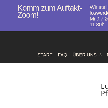
Komm zum Auftakt-
Wir stel
loswerd
Zoom!
Mi 9.7 2
11.30h
START
FAQ
ÜBER UNS
Eu
P