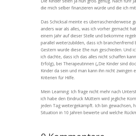
Die Kinder seien ja nun groß genug. Nach fünf Ja
die mich selber finanzieren würde und die ich mi
Das Schicksal meinte es überraschenderweise gu
anders war als alles, was ich vorher gemacht hatt
einem Jahr auf dieser Stelle und bekomme regelm
parallel weiterzubilden, dass ich branchenfremd 
Gestern wurde diese Ehe nun geschieden. Und ich
ich dachte, dass ich das alles nicht schaffen k
Erfolg), bei Therapeutinnen („Die Kinder sind doc
Kinder da sein und man kann ihn nicht zwingen ei
Kriterien für Hilfe.
Mein Learning: Ich frage nicht mehr nach Unters
ich habe den Eindruck Müttern wird jegliche Ko
jeden Tag weitergekämpft. Ich bin gewachsen, ha
Situation in 10 Jahren bewerte und welche Rü