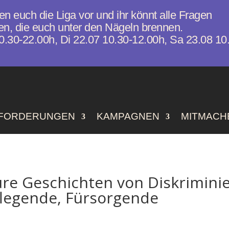
len euch die Liga vor und ihr könnt alle Fragen
en, die euch unter den Nägeln brennen.
0.30-22.00h, Di 22.07 10.30-12.00h, Sa 23.08 10
FORDERUNGEN
KAMPAGNEN
MITMACH
re Geschichten von Diskriminie
flegende, Fürsorgende