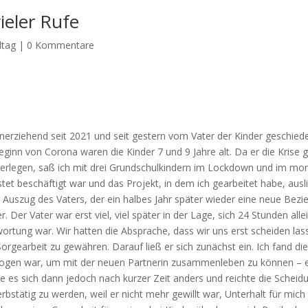
ieler Rufe
ltag
|
0 Kommentare
leinerziehend seit 2021 und seit gestern vom Vater der Kinder geschiede
Beginn von Corona waren die Kinder 7 und 9 Jahre alt. Da er die Krise
u verlegen, saß ich mit drei Grundschulkindern im Lockdown und im 
stet beschäftigt war und das Projekt, in dem ich gearbeitet habe, ausli
uszug des Vaters, der ein halbes Jahr später wieder eine neue Bezieh
 Der Vater war erst viel, viel später in der Lage, sich 24 Stunden all
rtung war. Wir hatten die Absprache, dass wir uns erst scheiden lass
 Sorgearbeit zu gewähren. Darauf ließ er sich zunächst ein. Ich fand die
zogen war, um mit der neuen Partnerin zusammenleben zu können – ei
 es sich dann jedoch nach kurzer Zeit anders und reichte die Scheid
stätig zu werden, weil er nicht mehr gewillt war, Unterhalt für mich 