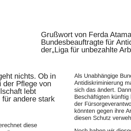
Grußwort von Ferda Atam
Bundesbeauftragte für Anti
der„Liga für unbezahlte Arb
eht nichts. Ob in
Als Unabhängige Bund
i der Pflege von
Antidiskriminierung m
sich das ändert. Dann
schaft lebt
Beschäftigten künftig
für andere stark
der Fürsorgeverantwo
könnten gegen ihre A
diesen Schutz verweh
erechnet diese
Noch haben wir dieses 