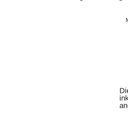
Di
in
an