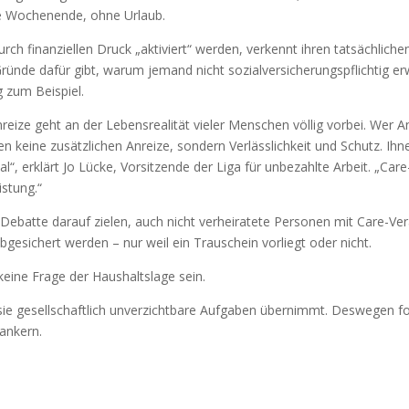
ne Wochenende, ohne Urlaub.
ch finanziellen Druck „aktiviert“ werden, verkennt ihren tatsächlichen
ründe dafür gibt, warum jemand nicht sozialversicherungspflichtig e
g zum Beispiel.
eize geht an der Lebensrealität vieler Menschen völlig vorbei. Wer An
 keine zusätzlichen Anreize, sondern Verlässlichkeit und Schutz. Ihn
al“, erklärt Jo Lücke, Vorsitzende der Liga für unbezahlte Arbeit. „Care-
istung.“
ebatte darauf zielen, auch nicht verheiratete Personen mit Care-Veran
bgesichert werden – nur weil ein Trauschein vorliegt oder nicht.
eine Frage der Haushaltslage sein.
 sie gesellschaftlich unverzichtbare Aufgaben übernimmt. Deswegen f
rankern.