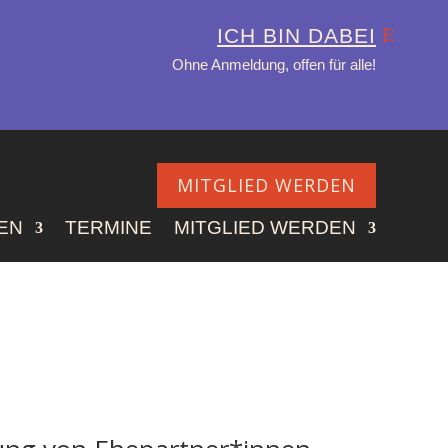
ICH BIN DABEI
.
Ohne Anmeldung, offen für alle!
MITGLIED WERDEN
EN
TERMINE
MITGLIED WERDEN