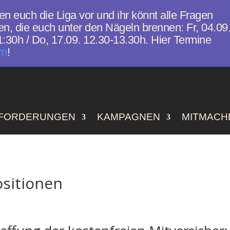
len euch die Liga vor und ihr könnt alle Fragen
n, die euch unter den Nägeln brennen: Fr, 04.09
:30h / Do, 17.09. 12.30-13.30h. Hier Termine
rn
!
FORDERUNGEN
KAMPAGNEN
MITMACH
ositionen