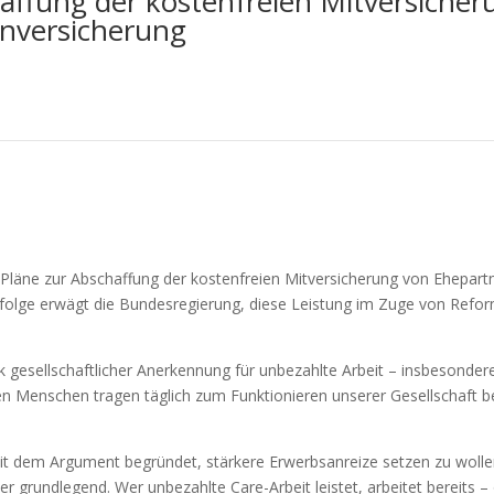
affung der kostenfreien Mitversiche
enversicherung
die Pläne zur Abschaffung der kostenfreien Mitversicherung von Ehepart
folge erwägt die Bundesregierung, diese Leistung im Zuge von Reform
ck gesellschaftlicher Anerkennung für unbezahlte Arbeit – insbesonder
en Menschen tragen täglich zum Funktionieren unserer Gesellschaft 
t dem Argument begründet, stärkere Erwerbsanreize setzen zu wollen.
ner grundlegend. Wer unbezahlte Care-Arbeit leistet, arbeitet bereits 