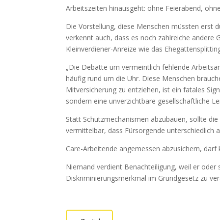
Arbeitszeiten hinausgeht: ohne Feierabend, oh
Die Vorstellung, diese Menschen müssten erst dur
verkennt auch, dass es noch zahlreiche andere G
Kleinverdiener-Anreize wie das Ehegattensplittin
„Die Debatte um vermeintlich fehlende Arbeitsanr
häufig rund um die Uhr. Diese Menschen brauchen
Mitversicherung zu entziehen, ist ein fatales Sign
sondern eine unverzichtbare gesellschaftliche Le
Statt Schutzmechanismen abzubauen, sollte die D
vermittelbar, dass Fürsorgende unterschiedlich a
Care-Arbeitende angemessen abzusichern, darf k
Niemand verdient Benachteiligung, weil er oder
Diskriminierungsmerkmal im Grundgesetz zu ve