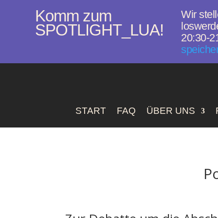
Komm zum
Wir stel
loswerde
SPOTLIGHT_LUA!
20:30-21
speiche
START
FAQ
ÜBER UNS
P