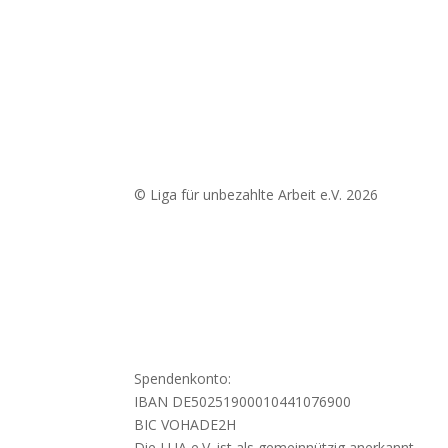
© Liga für unbezahlte Arbeit e.V. 2026
Spendenkonto:
IBAN DE50251900010441076900
BIC VOHADE2H
Die LUA e.V. ist als gemeinnützig anerkannt.