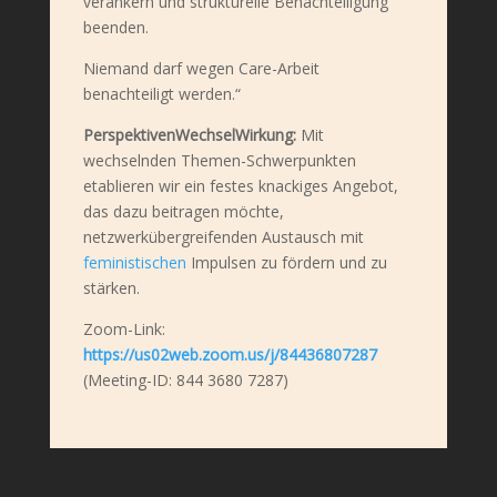
verankern und strukturelle Benachteiligung
beenden.
Niemand darf wegen Care-Arbeit
benachteiligt werden.“
PerspektivenWechselWirkung:
Mit
wechselnden Themen-Schwerpunkten
etablieren wir ein festes knackiges Angebot,
das dazu beitragen möchte,
netzwerkübergreifenden Austausch mit
feministischen
Impulsen zu fördern und zu
stärken.
Zoom-Link:
https://us02web.zoom.us/j/84436807287
(Meeting-ID: 844 3680 7287)