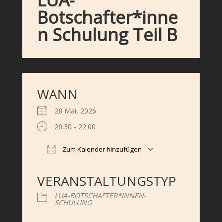
Botschafter*inne
n Schulung Teil B
WANN
28 Mai, 2026
20:30 - 22:00
Zum Kalender hinzufügen
ICS herunterladen
Google Kalender
iCalendar
Office 365
Outlook Live
VERANSTALTUNGSTYP
LUA-BOTSCHAFTER*INNEN-
SCHULUNG