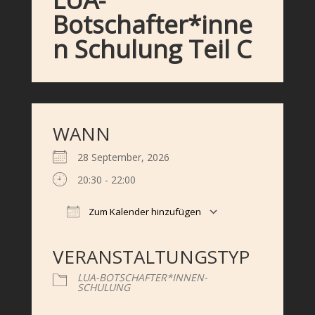
Botschafter*inne
n Schulung Teil C
WANN
28 September, 2026
20:30 - 22:00
Zum Kalender hinzufügen
ICS herunterladen
Google Kalender
iCalendar
Office 365
Outlook Live
VERANSTALTUNGSTYP
LUA-BOTSCHAFTER*INNEN-
SCHULUNG